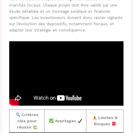
marchés locaux. Chaque projet doit être validé par une
étude détaillée et un montage juridique et financier
spécifique. Les investisseurs doivent donc rester vigilants
sur l’évolution des dispositifs, notamment fiscaux, et
adapter leur stratégie en conséquence.
Critères
Limites &
clés pour
Avantages
Risques
réussir