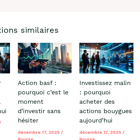
tions similaires
r
Action basf :
Investissez malin
pourquoi c’est le
: pourquoi
à
moment
acheter des
hui
d’investir sans
actions bouygues
hésiter
aujourd’hui
/
décembre 17, 2025
/
décembre 17, 2025
/
Bourse
Bourse