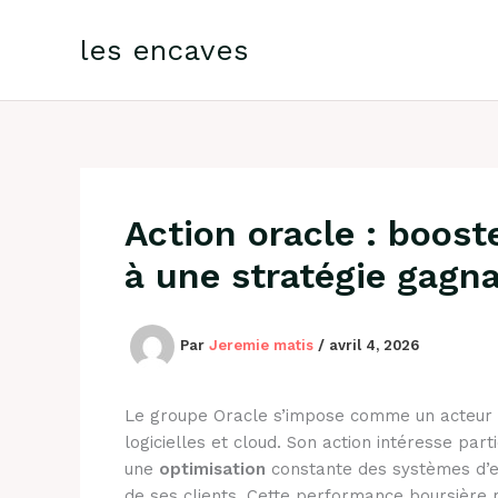
Aller
au
les encaves
contenu
Action oracle : boos
à une stratégie gagn
Par
Jeremie matis
/
avril 4, 2026
Le groupe Oracle s’impose comme un acteur ma
logicielles et cloud. Son action intéresse part
une
optimisation
constante des systèmes d’en
de ses clients. Cette performance boursière 