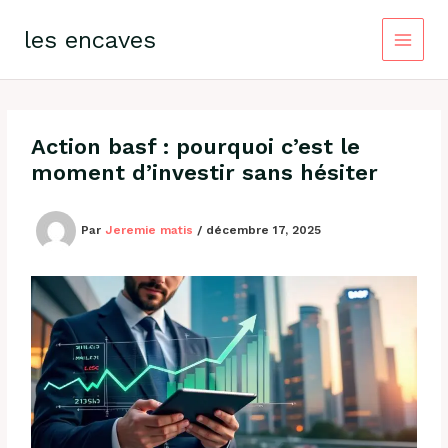
Aller
au
les encaves
contenu
Action basf : pourquoi c’est le
moment d’investir sans hésiter
Par
Jeremie matis
/
décembre 17, 2025