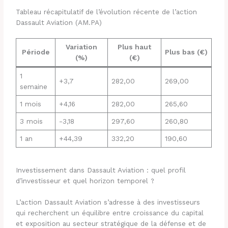
Tableau récapitulatif de l’évolution récente de l’action
Dassault Aviation (AM.PA)
Variation
Plus haut
Période
Plus bas (€)
(%)
(€)
1
+3,7
282,00
269,00
semaine
1 mois
+4,16
282,00
265,60
3 mois
-3,18
297,60
260,80
1 an
+44,39
332,20
190,60
Investissement dans Dassault Aviation : quel profil
d’investisseur et quel horizon temporel ?
L’action Dassault Aviation s’adresse à des investisseurs
qui recherchent un équilibre entre croissance du capital
et exposition au secteur stratégique de la défense et de