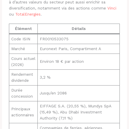
à d’autres valeurs du secteur peut aussi enrichir sa
diversification, notamment via des actions comme
Vinci
ou
TotalEnergies
.
Élément
Détails
Code ISIN
FR0010533075
Marché
Euronext Paris, Compartiment A
Cours actuel
Environ 18 € par action
(2026)
Rendement
3,2 %
dividende
Durée
Jusqu’en 2086
concession
EIFFAGE S.A. (20,55 %), Mundys SpA
Principaux
(15,49 %), Abu Dhabi Investment
actionnaires
Authority (7,11 %)
Compagnies de ferries, aériennes,