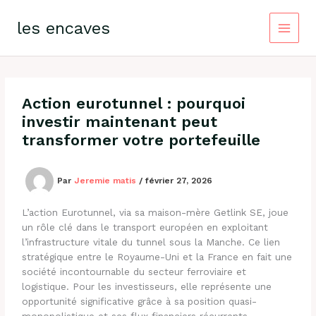
Aller
au
les encaves
contenu
Action eurotunnel : pourquoi
investir maintenant peut
transformer votre portefeuille
Par
Jeremie matis
/
février 27, 2026
L’action Eurotunnel, via sa maison-mère Getlink SE, joue
un rôle clé dans le transport européen en exploitant
l’infrastructure vitale du tunnel sous la Manche. Ce lien
stratégique entre le Royaume-Uni et la France en fait une
société incontournable du secteur ferroviaire et
logistique. Pour les investisseurs, elle représente une
opportunité significative grâce à sa position quasi-
monopolistique et ses flux financiers récurrents.