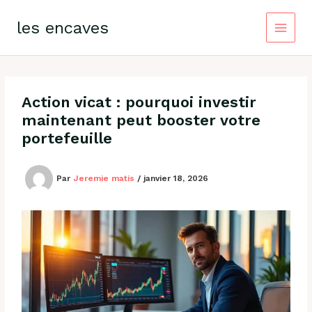
Aller
au
les encaves
contenu
Action vicat : pourquoi investir
maintenant peut booster votre
portefeuille
Par
Jeremie matis
/
janvier 18, 2026