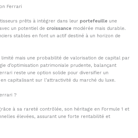
ion Ferrari
stisseurs prêts à intégrer dans leur
portefeuille
une
vec un potentiel de
croissance
modérée mais durable.
nciers stables en font un actif destiné à un horizon de
imité mais une probabilité de valorisation de capital par
égie d’optimisation patrimoniale prudente, balançant
errari reste une option solide pour diversifier un
n capitalisant sur l’attractivité du marché du luxe.
errari ?
grâce à sa rareté contrôlée, son héritage en Formule 1 et
elles élevées, assurant une forte rentabilité et