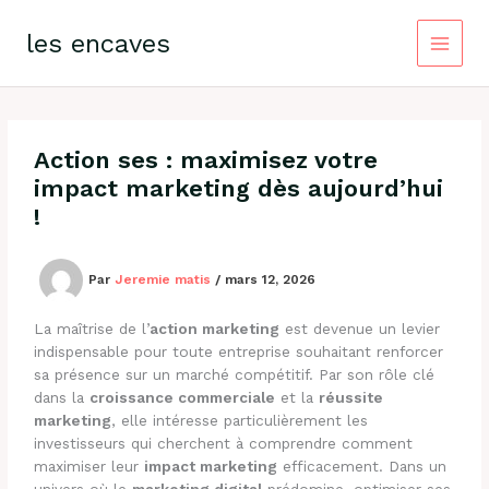
Aller
au
les encaves
contenu
Action ses : maximisez votre
impact marketing dès aujourd’hui
!
Par
Jeremie matis
/
mars 12, 2026
La maîtrise de l’
action marketing
est devenue un levier
indispensable pour toute entreprise souhaitant renforcer
sa présence sur un marché compétitif. Par son rôle clé
dans la
croissance commerciale
et la
réussite
marketing
, elle intéresse particulièrement les
investisseurs qui cherchent à comprendre comment
maximiser leur
impact marketing
efficacement. Dans un
univers où le
marketing digital
prédomine, optimiser ses