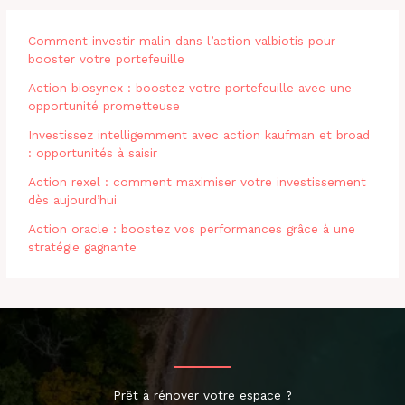
Comment investir malin dans l’action valbiotis pour
booster votre portefeuille
Action biosynex : boostez votre portefeuille avec une
opportunité prometteuse
Investissez intelligemment avec action kaufman et broad
: opportunités à saisir
Action rexel : comment maximiser votre investissement
dès aujourd’hui
Action oracle : boostez vos performances grâce à une
stratégie gagnante
Prêt à rénover votre espace ?